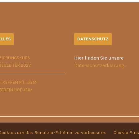
LLES
DATENSCHUTZ
Hier finden Sie unsere
IZIERUNGSKURS
Datenschutzerklärung
.
BEGLEITER 2027
STREFFEN MIT DEM
VEREIN HOFHEIM
Cookies um das Benutzer-Erlebnis zu verbessern.
Cookie Ein