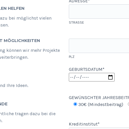
ADRESSE*
LEN HELFEN
dazu bei möglichst vielen
STRASSE
sen.
T MÖGLICHKEITEN
zung können wir mehr Projekte
weiterbringen.
PLZ
GEBURTSDATUM*
nd Ihre Ideen.
GEWÜNSCHTER JAHRESBEIT
NDE
30€ (Mindestbeitrag)
tliche tragen dazu bei die
n.
Kreditinstitut*