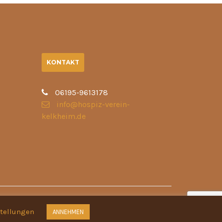
KONTAKT
06195-9613178
info@hospiz-verein-
kelkheim.de
stellungen
ANNEHMEN