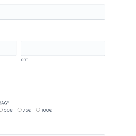
ORT
RAG*
50€
75€
100€