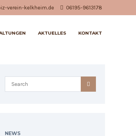
z-verein-kelkheim.de
06195-9613178
ALTUNGEN
AKTUELLES
KONTAKT
NEWS