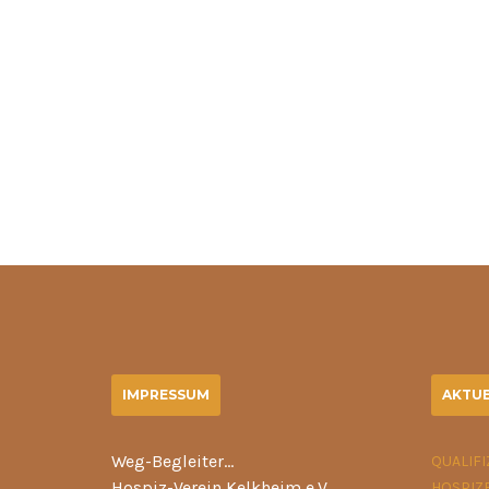
IMPRESSUM
AKTUE
Weg-Begleiter…
QUALIF
Hospiz-Verein Kelkheim e.V.
HOSPIZ