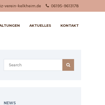
z-verein-kelkheim.de
06195-9613178
ALTUNGEN
AKTUELLES
KONTAKT
NEWS