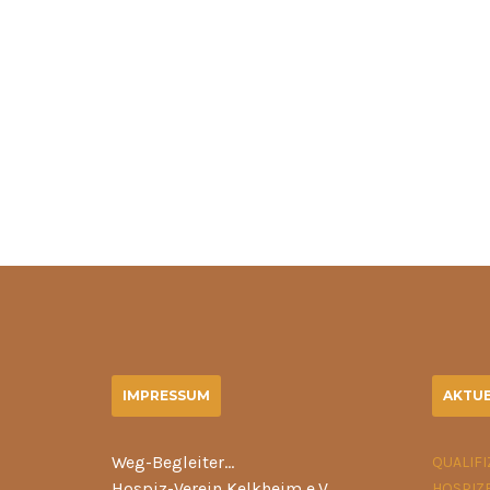
IMPRESSUM
AKTUE
Weg-Begleiter…
QUALIF
Hospiz-Verein Kelkheim e.V.
HOSPIZ