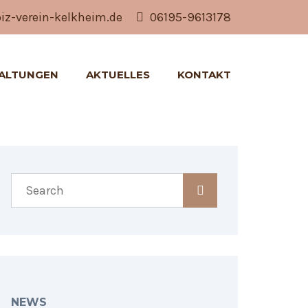
z-verein-kelkheim.de
06195-9613178
ALTUNGEN
AKTUELLES
KONTAKT
NEWS