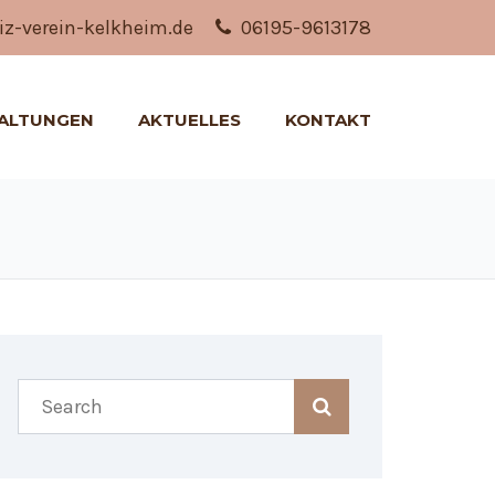
z-verein-kelkheim.de
06195-9613178
ALTUNGEN
AKTUELLES
KONTAKT